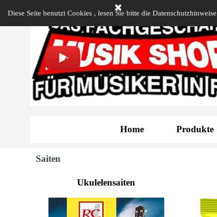
Direkt zum Seiteninhalt
Diese Seite benutzt Cookies , lesen Sie bitte die Datenschutzhinweise
Öffnungszeiten Ladengeschäft
MO - FR
14:30 - 19:00 Uhr
DI + DO
09:30 - 12:30 Uhr
SA
09:30 - 13:00 Uhr
Tel: 08141 - 24 50 868
Mobil: 0179 - 107 5857
Home
Produkte
Saiten
Ukulelensaiten