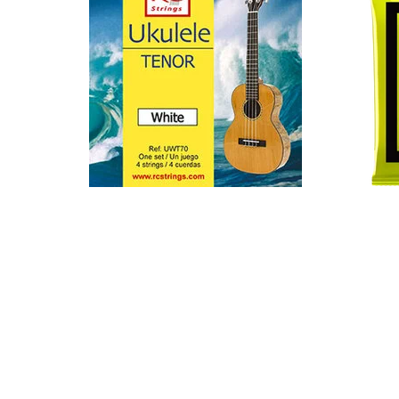
Im Ladengeschäft vorrätig
Im L