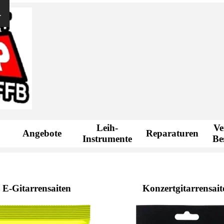
.
Menü überspringen
Leih-
Ve
Angebote
Reparaturen
▼
Instrumente
Be
E-Gitarrensaiten
Konzertgitarrensait