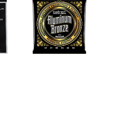
rätig
Im Ladengeschäft vorrätig