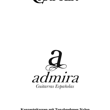
Hier klicken
Konzertgitarren mit Tonabnehmer-Nylon